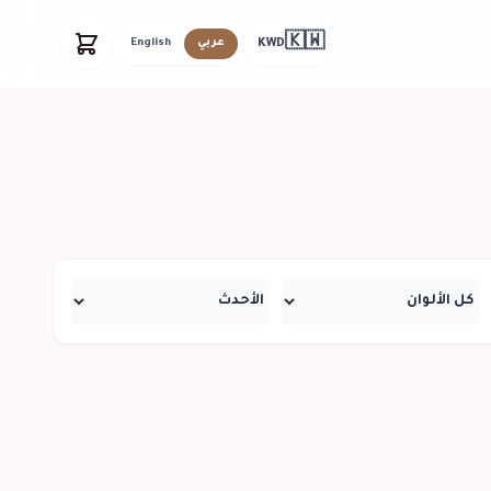
🇰🇼
KWD
عربي
English