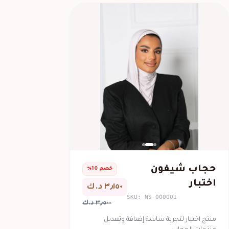
حجاب شيفون
خصم 10%
اختبار
٣٫١٥٠ د.ك
SKU: NS-000001
٣٫٥٠٠ د.ك
منتج اختبار لتجربة شاشة إضافة وتعديل