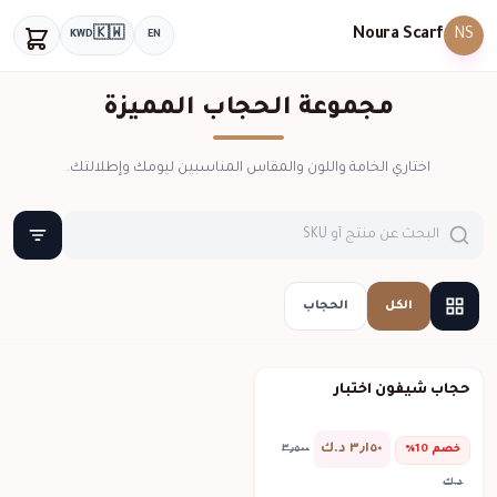
Noura Scarf
NS
🇰🇼
KWD
EN
مجموعة الحجاب المميزة
اختاري الخامة واللون والمقاس المناسبين ليومك وإطلالتك.
الكل
الحجاب
حجاب شيفون اختبار
٣٫١٥٠ د.ك
خصم 10%
٣٫٥٠٠
د.ك